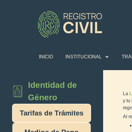
INICIO
INSTITUCIONAL
TRÁ
Identidad de
La
L
Género
y tu
regis
Tarifas de Trámites
Al r