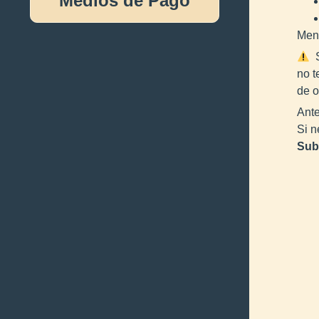
Medios de Pago
Meno
S
no t
de o
Ante
Si n
Sub