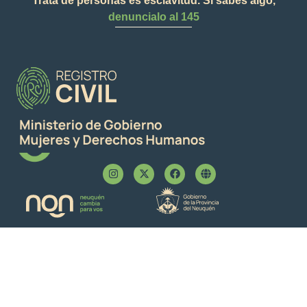
Trata de personas es esclavitud. Si sabés algo,
denuncialo al 145