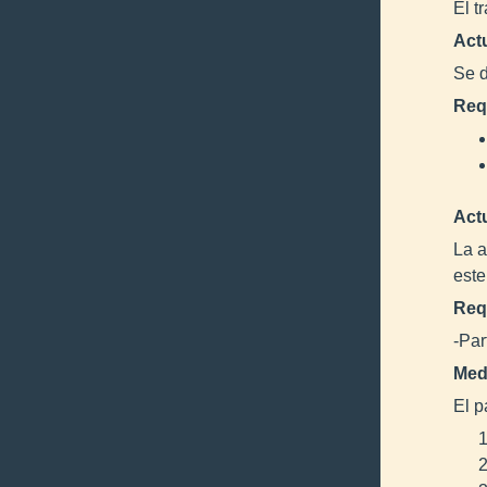
El t
Act
Se d
Req
Act
La a
este
Req
-Par
Med
El p