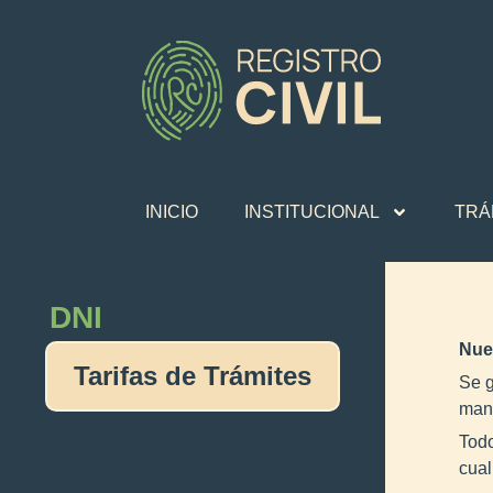
INICIO
INSTITUCIONAL
TRÁ
DNI
Nue
Tarifas de Trámites
Se g
mant
Todo
cual